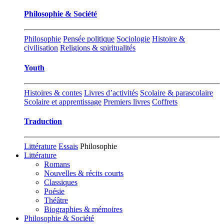
Philosophie & Société
Philosophie
Pensée politique
Sociologie
Histoire &
civilisation
Religions & spiritualités
Youth
Histoires & contes
Livres d’activités
Scolaire & parascolaire
Scolaire et apprentissage
Premiers livres
Coffrets
Traduction
Littérature
Essais
Philosophie
Littérature
Romans
Nouvelles & récits courts
Classiques
Poésie
Théâtre
Biographies & mémoires
Philosophie & Société