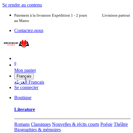
Se rendre au contenu
Paiement à la livraison
Expédition 1 - 2 jours Livraison partout
au Maroc
Contactez-nous
0
Mon panier
Français
الْعَرَبيّة
Français
Se connecter
Boutique
Literature
Romans
Classiques
Nouvelles & récits courts
Poésie
Théâtre
Biographies & mémoires