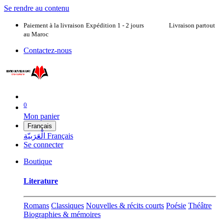
Se rendre au contenu
Paiement à la livraison
Expédition 1 - 2 jours Livraison partout
au Maroc
Contactez-nous
0
Mon panier
Français
الْعَرَبيّة
Français
Se connecter
Boutique
Literature
Romans
Classiques
Nouvelles & récits courts
Poésie
Théâtre
Biographies & mémoires