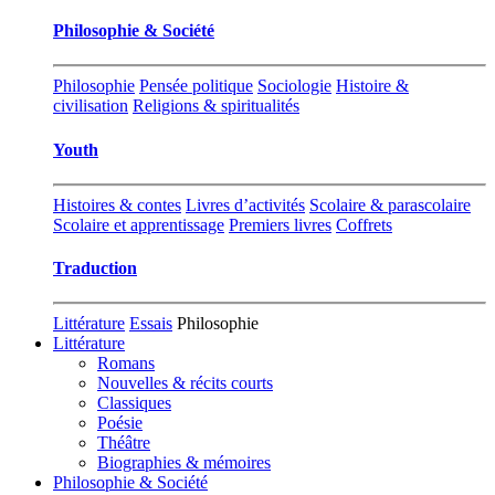
Philosophie & Société
Philosophie
Pensée politique
Sociologie
Histoire &
civilisation
Religions & spiritualités
Youth
Histoires & contes
Livres d’activités
Scolaire & parascolaire
Scolaire et apprentissage
Premiers livres
Coffrets
Traduction
Littérature
Essais
Philosophie
Littérature
Romans
Nouvelles & récits courts
Classiques
Poésie
Théâtre
Biographies & mémoires
Philosophie & Société